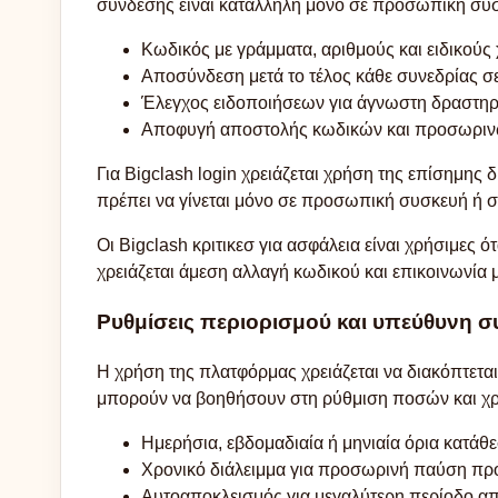
σύνδεσης είναι κατάλληλη μόνο σε προσωπική συσ
Κωδικός με γράμματα, αριθμούς και ειδικούς
Αποσύνδεση μετά το τέλος κάθε συνεδρίας 
Έλεγχος ειδοποιήσεων για άγνωστη δραστηρι
Αποφυγή αποστολής κωδικών και προσωρινών
Για Bigclash login χρειάζεται χρήση της επίσημη
πρέπει να γίνεται μόνο σε προσωπική συσκευή ή σ
Οι Bigclash κριτικεσ για ασφάλεια είναι χρήσιμες 
χρειάζεται άμεση αλλαγή κωδικού και επικοινωνία 
Ρυθμίσεις περιορισμού και υπεύθυνη σ
Η χρήση της πλατφόρμας χρειάζεται να διακόπτετα
μπορούν να βοηθήσουν στη ρύθμιση ποσών και χρό
Ημερήσια, εβδομαδιαία ή μηνιαία όρια κατάθε
Χρονικό διάλειμμα για προσωρινή παύση πρ
Αυτοαποκλεισμός για μεγαλύτερη περίοδο α