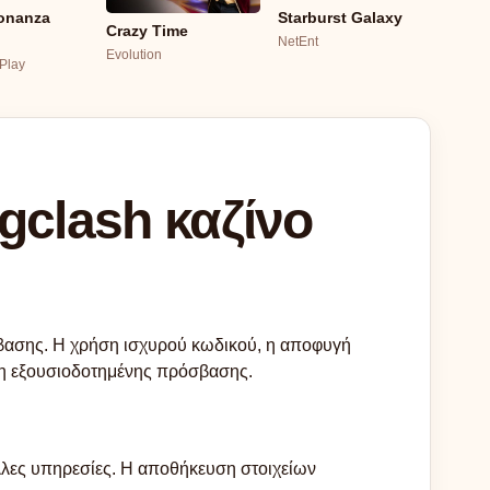
onanza
Starburst Galaxy
Crazy Time
NetEnt
Evolution
Play
gclash καζίνο
όσβασης. Η χρήση ισχυρού κωδικού, η αποφυγή
μη εξουσιοδοτημένης πρόσβασης.
άλλες υπηρεσίες. Η αποθήκευση στοιχείων