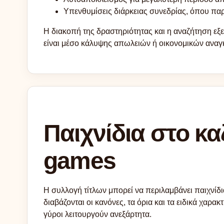
Υπενθυμίσεις διάρκειας συνεδρίας, όπου παρ
Η διακοπή της δραστηριότητας και η αναζήτηση εξε
είναι μέσο κάλυψης απωλειών ή οικονομικών αναγ
Παιχνίδια στο καζ
games
Η συλλογή τίτλων μπορεί να περιλαμβάνει παιχνίδι
διαβάζονται οι κανόνες, τα όρια και τα ειδικά χαρα
γύροι λειτουργούν ανεξάρτητα.