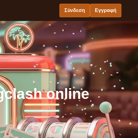
Σύνδεση
Εγγραφή
gclash online