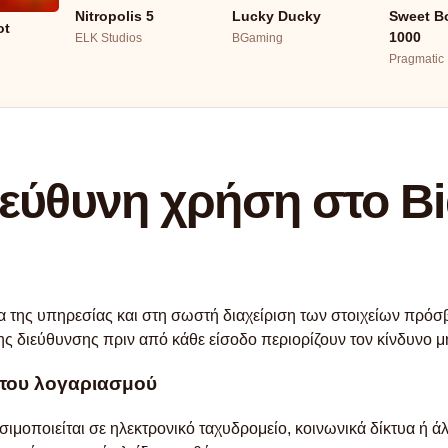
Nitropolis 5
Lucky Ducky
Sweet B
ot
1000
ELK Studios
BGaming
Pragmatic 
εύθυνη χρήση στο Bi
τρα της υπηρεσίας και στη σωστή διαχείριση των στοιχείων πρ
ης διεύθυνσης πριν από κάθε είσοδο περιορίζουν τον κίνδυνο 
 του λογαριασμού
ησιμοποιείται σε ηλεκτρονικό ταχυδρομείο, κοινωνικά δίκτυα ή 