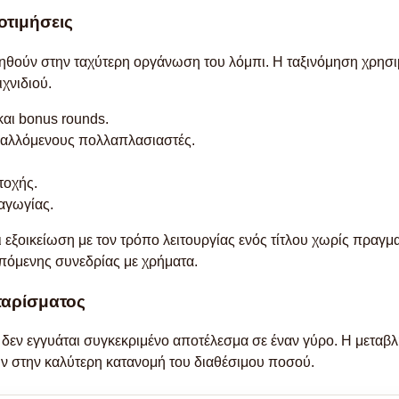
οτιμήσεις
οηθούν στην ταχύτερη οργάνωση του λόμπι. Η ταξινόμηση χρησιμ
χνιδιού.
και bonus rounds.
βαλλόμενους πολλαπλασιαστές.
τοχής.
αγωγίας.
ι εξοικείωση με τον τρόπο λειτουργίας ενός τίτλου χωρίς πραγμα
επόμενης συνεδρίας με χρήματα.
ταρίσματος
 δεν εγγυάται συγκεκριμένο αποτέλεσμα σε έναν γύρο. Η μεταβλ
ν στην καλύτερη κατανομή του διαθέσιμου ποσού.