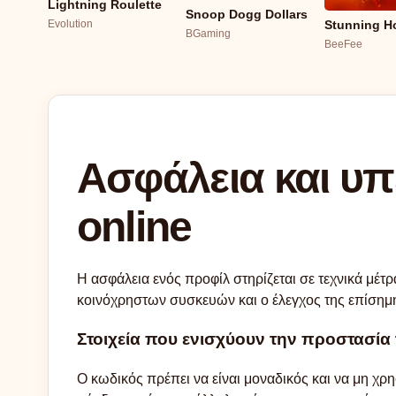
Lightning Roulette
Snoop Dogg Dollars
Stunning H
Evolution
BGaming
BeeFee
Ασφάλεια και υπ
online
Η ασφάλεια ενός προφίλ στηρίζεται σε τεχνικά μέ
κοινόχρηστων συσκευών και ο έλεγχος της επίσημ
Στοιχεία που ενισχύουν την προστασία
Ο κωδικός πρέπει να είναι μοναδικός και να μη χρ