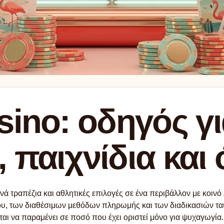
sino: οδηγός γ
 παιχνίδια και
ά τραπέζια και αθλητικές επιλογές σε ένα περιβάλλον με κοινό
ου, των διαθέσιμων μεθόδων πληρωμής και των διαδικασιών τα
ται να παραμένει σε ποσό που έχει οριστεί μόνο για ψυχαγωγία.