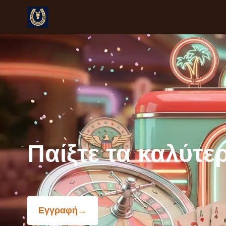
Παίξτε τα καλύτε
Εγγραφή
→