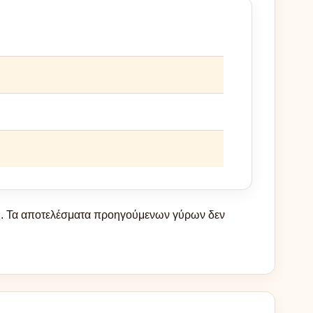
ς. Τα αποτελέσματα προηγούμενων γύρων δεν